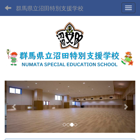
群馬県立沼田特別支援学校
Toggl
p
n
r
e
e
x
v
t
i
o
u