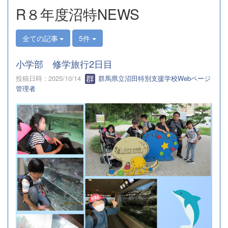
s
R８年度沼特NEWS
全ての記事
5件
小学部 修学旅行2日目
投稿日時 : 2025/10/14
群馬県立沼田特別支援学校Webページ
管理者