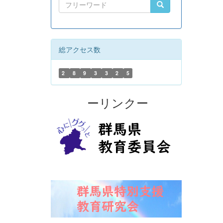
総アクセス数
2
8
9
3
3
2
5
ーリンクー