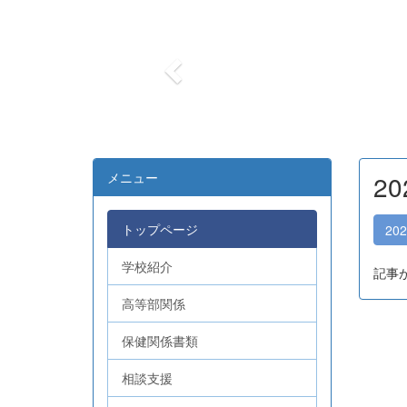
r
e
v
i
o
u
s
メニュー
2
トップページ
20
学校紹介
記事
高等部関係
保健関係書類
相談支援