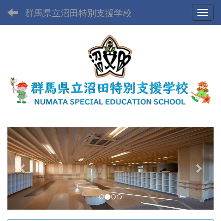
群馬県立沼田特別支援学校
Toggl
p
n
r
e
e
x
v
t
i
o
u