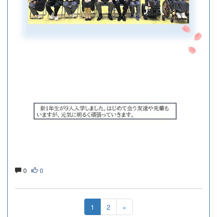
0
0
1
2
»