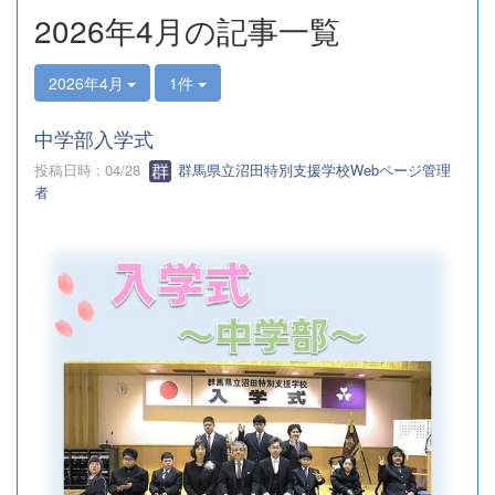
s
2026年4月の記事一覧
2026年4月
1件
中学部入学式
投稿日時 : 04/28
群馬県立沼田特別支援学校Webページ管理
者