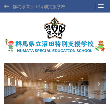
群馬県立沼田特別支援学校
Toggl
p
n
r
e
e
x
v
t
i
o
u