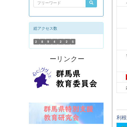
総アクセス数
2
8
9
4
2
2
5
ーリンクー
利根