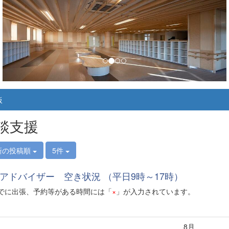
板
談支援
新の投稿順
5件
アドバイザー 空き状況 （平日9時～17時）
に出張、予約等がある時間には「
×
」が入力されています。
8月