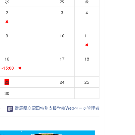
水
木
金
2
3
4
✖
9
10
11
✖
16
17
18
0~15:00 ✖
23
24
25
30
6
群馬県立沼田特別支援学校Webページ管理者