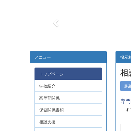
r
e
v
i
o
u
s
メニュー
掲示
相
トップページ
学校紹介
最
高等部関係
専門
すで
保健関係書類
相談支援