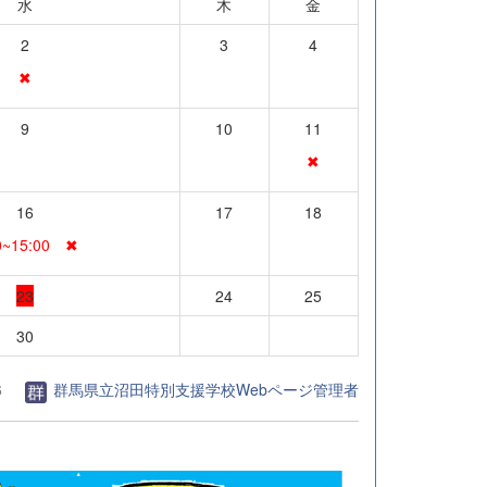
水
木
金
2
3
4
✖
9
10
11
✖
16
17
18
0~15:00 ✖
23
24
25
30
6
群馬県立沼田特別支援学校Webページ管理者