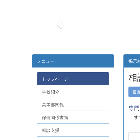
r
e
v
i
o
u
s
メニュー
掲示
相
トップページ
学校紹介
最
高等部関係
専門
すで
保健関係書類
相談支援