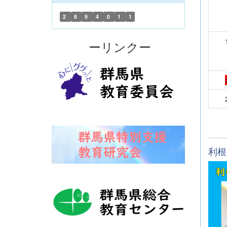
2
8
9
4
0
1
1
ーリンクー
利根