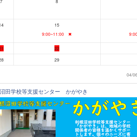
7
8
14
15
9:00~11:00 ✖
9:0
21
22
28
29
04/0
沼田学校等支援センター かがやき