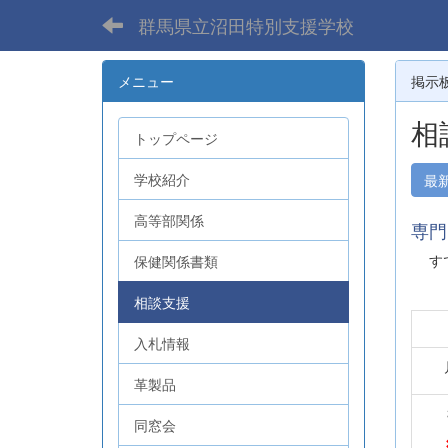
群馬県立沼田特別支援学校
メニュー
掲示
相
トップページ
学校紹介
最
高等部関係
専門
すで
保健関係書類
相談支援
入札情報
革製品
同窓会