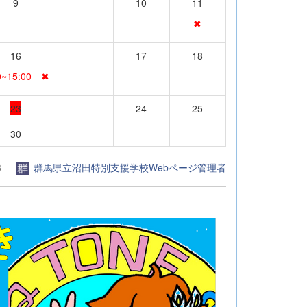
9
10
11
✖
16
17
18
0~15:00 ✖
23
24
25
30
6
群馬県立沼田特別支援学校Webページ管理者