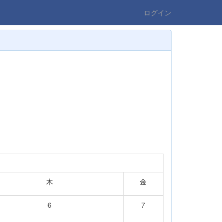
ログイン
木
金
6
7