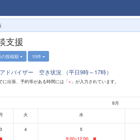
板
談支援
新の投稿順
10件
アドバイザー 空き状況 （平日9時～17時）
に出張、予約等がある時間には「
×
」が入力されています。
8月
月
火
水
3
4
5
✖
9:00~12:00 ✖