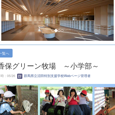
一覧へ
香保グリーン牧場 ～小学部～
 : 05/26
群馬県立沼田特別支援学校Webページ管理者