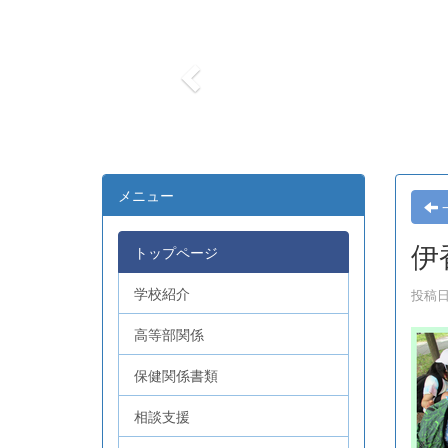
r
e
v
i
o
u
s
メニュー
伊
トップページ
学校紹介
投稿日時
高等部関係
保健関係書類
相談支援