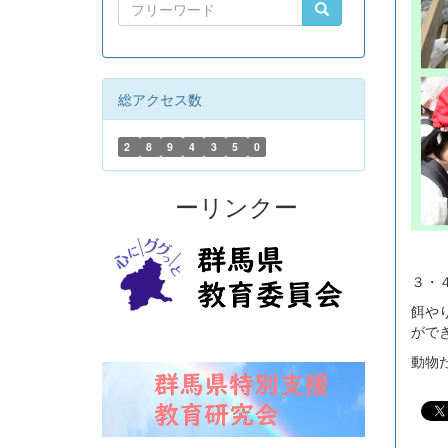
総アクセス数
2
8
9
4
3
5
0
ーリンクー
３・
餌や
がで
動物