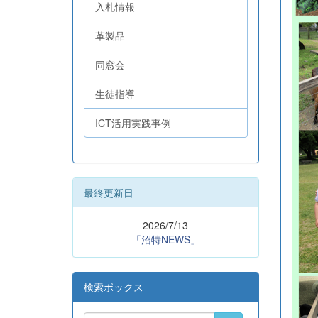
入札情報
革製品
同窓会
生徒指導
ICT活用実践事例
最終更新日
2026/7/13
「沼特NEWS」
検索ボックス