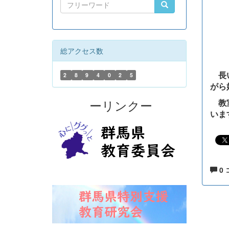
総アクセス数
長い
2
8
9
4
0
2
5
がら
教室
ーリンクー
いま
0