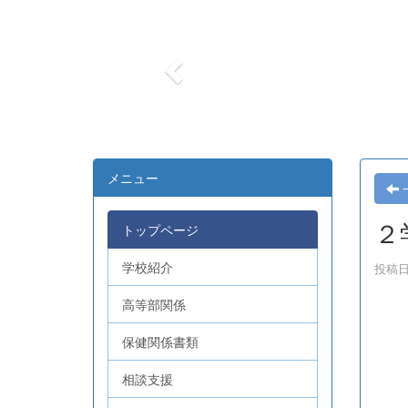
r
e
v
i
o
u
s
メニュー
２
トップページ
学校紹介
投稿日時
高等部関係
保健関係書類
相談支援