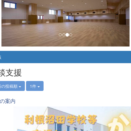
板
談支援
新の投稿順
1件
の案内