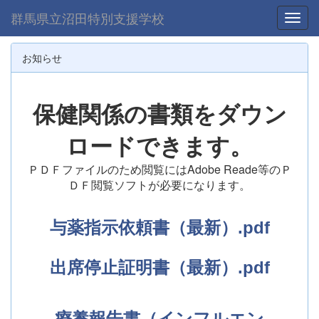
群馬県立沼田特別支援学校
Toggl
お知らせ
保健関係の書類をダウン
ロードできます。
ＰＤＦファイルのため閲覧には
Adobe Reade
等のＰ
ＤＦ閲覧ソフトが必要になります。
与薬指示依頼書（最新）.pdf
出席停止証明書（最新）.pdf
療養報告書（インフルエン